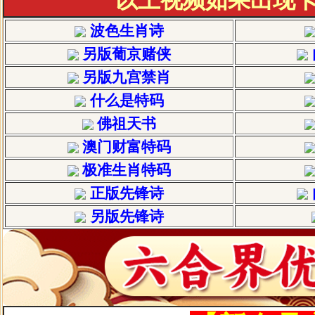
波色生肖诗
另版葡京赌侠
另版九宫禁肖
什么是特码
佛祖天书
澳门财富特码
极准生肖特码
正版先锋诗
另版先锋诗