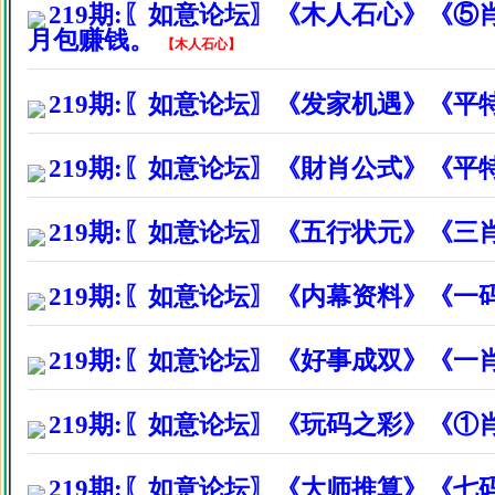
福建漳浦县陈先生因打赏资料后
219期:〖如意论坛〗《木人石心》《⑤
月包赚钱。
【
木人石心
】
广东珠海市沈先生因打赏资料后
219期:〖如意论坛〗《发家机遇》《平
广东东莞市李先生因打赏资料后
福建龙岩市周先生因打赏资料后
219期:〖如意论坛〗《財肖公式》《平特
广州市花都区先生因打赏资料后
219期:〖如意论坛〗《五行状元》《三肖
浙江台州市曹先生因打赏资料后
219期:〖如意论坛〗《内幕资料》《一
广西天等县李先生因打赏资料后
佛山南海区彭先生因打赏资料后
219期:〖如意论坛〗《好事成双》《一
福建仙游县苏先生因打赏资料后
219期:〖如意论坛〗《玩码之彩》《①
福建厦门市周先生因打赏资料后
219期:〖如意论坛〗《大师推算》《七