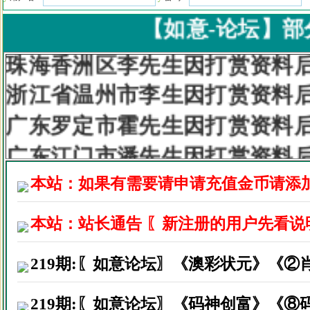
广东东莞市胡小姐因打赏资料后
【如意-论坛】部分粉
珠海香洲区李先生因打赏资料后
浙江省温州市李生因打赏资料后
广东罗定市霍先生因打赏资料后
广东江门市潘先生因打赏资料后
深圳市宝安区冯生因打赏资料后
本站：如果有需要请申请充值金币请添
广东汕头市郑先生因打赏资料后
本站：站长通告 〖新注册的用户先看说
广东高州市马先生因打赏资料后
湖南新化县杨先生因打赏资料后
219期:〖如意论坛〗《澳彩状元》《②
福建仙游县俞先生因打赏资料后
219期:〖如意论坛〗《码神创富》《⑧