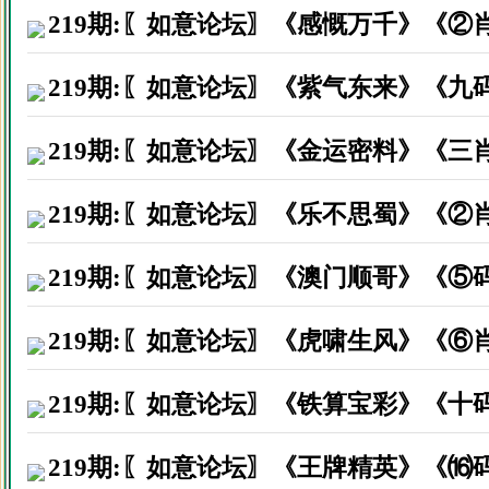
广东东莞市陈先生因打赏资料后
219期:〖如意论坛〗《感慨万千》《②
广东广州市吕先生因打赏资料后
219期:〖如意论坛〗《紫气东来》《九
广东深圳市胡先生因打赏资料后
219期:〖如意论坛〗《金运密料》《三
广州珠海区李先生因打赏资料后
219期:〖如意论坛〗《乐不思蜀》《②
广东惠州市黄先生因打赏资料后
湖南长沙市谭小姐因打赏资料后
219期:〖如意论坛〗《澳门顺哥》《⑤
广东省江门市陈生因打赏资料后
219期:〖如意论坛〗《虎啸生风》《⑥
福建省漳州市叶生因打赏资料后
219期:〖如意论坛〗《铁算宝彩》《十
广东省汕头市乐生因打赏资料后
福建莆田市颜先生因打赏资料后
219期:〖如意论坛〗《王牌精英》《⒃