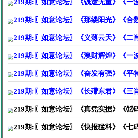
219期:〖如意论坛〗《钱途无量》《一
广州增城市吴先生因打赏资料后
219期:〖如意论坛〗《那缕阳光》《合
广州仁和镇许先生因打赏资料后
广州白云区刘小姐因打赏资料后
219期:〖如意论坛〗《义薄云天》《二
江西省赣州市李生因打赏资料后
219期:〖如意论坛〗《澳财辉煌》《一
深圳市宝安区饶生因打赏资料后
219期:〖如意论坛〗《奋发有强》《
湖南安化县吴先生因打赏资料后
湖北省沙市刘先生因打赏资料后
219期:〖如意论坛〗《长殢东君》《三
广东省阳江市黄生因打赏资料后
219期:〖如意论坛〗《真凭实据》《⑿
深圳龙岗区郑先生因打赏资料后
219期:〖如意论坛〗《快报猛料》《七
广西桂林市张先生因打赏资料后