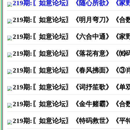
广西崇左市陈先生因打赏资料后
219期:〖如意论坛〗《随心所欲》《家
广州番禺区颜先生因打赏资料后
219期:〖如意论坛〗《明月弯刀》《合
深圳南山区陈先生因打赏资料后
219期:〖如意论坛〗《六合中通》《家
广东江门市容先生因打赏资料后
广东罗定市霍先生因打赏资料后
219期:〖如意论坛〗《落花有意》《⒃
广东江门市潘先生因打赏资料后
219期:〖如意论坛〗《春风拂面》《③
深圳市宝安区冯生因打赏资料后
219期:〖如意论坛〗《词抒笙歌》《单
湖北武汉市曾先生因打赏资料后
湖南新化县杨先生因打赏资料后
219期:〖如意论坛〗《金牛赌霸》《合
福建仙游县俞先生因打赏资料后
219期:〖如意论坛〗《特码救世》《平
广西崇左市陈先生因打赏资料后