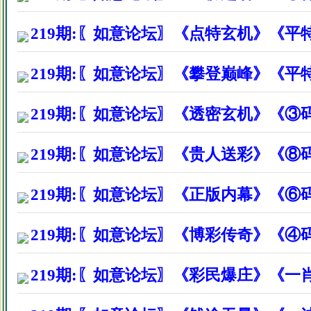
广东东莞市刘先生因打赏资料后
219期:〖如意论坛〗《点特玄机》《平
广东深圳市封斌生因打赏资料后
219期:〖如意论坛〗《攀登巅峰》《平
广州番禺区游小姐因打赏资料后
219期:〖如意论坛〗《透密玄机》《③
深圳南山区陈先生因打赏资料后
福建仙游县苏先生因打赏资料后
219期:〖如意论坛〗《贵人送彩》《⑧
福建厦门市周先生因打赏资料后
219期:〖如意论坛〗《正版内幕》《⑥
东莞厚街镇李先生因打赏资料后
219期:〖如意论坛〗《博彩传奇》《④
东莞市黄江镇李生因打赏资料后
浙江余姚市颜先生因打赏资料后
219期:〖如意论坛〗《彩民爆庄》《一
广西省桂平市先生因打赏资料后