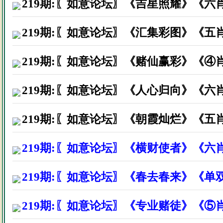
广西省巴马县黄生因打赏资料后
219期:〖如意论坛〗《吉星照耀》《六
湖南宁远县李先生因打赏资料后
219期:〖如意论坛〗《汇集彩图》《五
河北唐山市谈先生因打赏资料后
219期:〖如意论坛〗《赌仙赢彩》《④
广州珠海区刘先生因打赏资料后
福建莆田市阮先生因打赏资料后
219期:〖如意论坛〗《人心归向》《六
四川省叙永县陈生因打赏资料后
219期:〖如意论坛〗《朝霞灿烂》《五
广西河池市韦小姐因打赏资料后
219期:〖如意论坛〗《横财使者》《六
佛山南海区谭先生因打赏资料后
广东云浮市刘先生因打赏资料后
219期:〖如意论坛〗《春去春来》《
湖北省沙市刘小姐因打赏资料后
219期:〖如意论坛〗《专业赌徒》《⑤
广东省阳江市黄生因打赏资料后