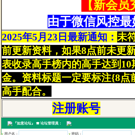
【新会员充
由于微信风控最
福建省三明市先生因打赏资料后
2025年5月23日最新通知：
未
广东东莞市刘先生因打赏资料后
前更新资料，如果8点前未更
广东云浮市严先生因打赏资料后
表收录高手榜内的高手达到10
广东深圳市封斌生因打赏资料后
金。资料标题一定要标注{8点
广州番禺区游先生因打赏资料后
高手配合。
广东河源市关先生因打赏资料后
注册账号
佛山顺德区潘先生因打赏资料后
『
如意论坛
』 ☎ 论坛管理員：
广西梧州市周先生因打赏资料后
y
用户名：
y
密码：