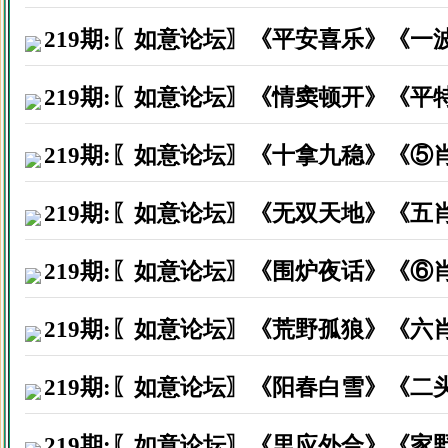
湖南省益阳市周生因打赏资料后
219期:〖如意论坛〗《平安喜乐》《一
广东省东莞市罗生因打赏资料后
219期:〖如意论坛〗《情窦顿开》《平
广东清远市梁先生因打赏资料后
219期:〖如意论坛〗《十拿九稳》《⑤
福建武平县赖先生因打赏资料后
深圳市福田区周生因打赏资料后
219期:〖如意论坛〗《无双天地》《五
广东省江门市陈生因打赏资料后
219期:〖如意论坛〗《围炉夜话》《⑥
福建省漳州市叶生因打赏资料后
219期:〖如意论坛〗《荒野孤狼》《六
广东省汕头市乐生因打赏资料后
福建莆田市颜先生因打赏资料后
219期:〖如意论坛〗《阳春白雪》《二
广东汕头市郑先生因打赏资料后
219期:〖如意论坛〗《里应外合》《家