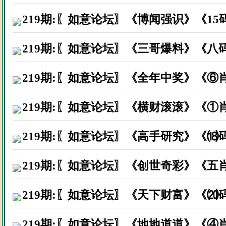
佛山南海区区永生因打赏资料后
219期:〖如意论坛〗《博闻强识》《1
广东茂名市钟先生因打赏资料后
219期:〖如意论坛〗《三哥爆料》《八
中山南头镇黄先生因打赏资料后
广州番禺区陈先生因打赏资料后
219期:〖如意论坛〗《全年中奖》《⑥
北京朝阳区闵先生因打赏资料后
219期:〖如意论坛〗《横财滚滚》《①
广西灵山市刘先生因打赏资料后
219期:〖如意论坛〗《高手研究》《⒅
广东汕头市郑先生因打赏资料后
广东高州市马小姐因打赏资料后
219期:〖如意论坛〗《创世奇彩》《五
广西百色市刘先生因打赏资料后
219期:〖如意论坛〗《天下财富》《⒇
广州萝岗区陈先生因打赏资料后
219期:〖如意论坛〗《地地道道》《④