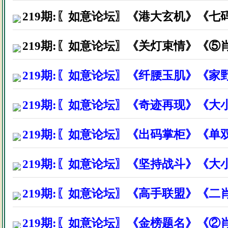
广州珠海区郭小姐因打赏资料后
219期:〖如意论坛〗《港大玄机》《七
广州番禺区颜先生因打赏资料后
深圳平湖镇谢先生因打赏资料后
219期:〖如意论坛〗《关灯束情》《⑤
广东韶关市林先生因打赏资料后
219期:〖如意论坛〗《纤腰玉肌》《
东莞厚街镇黄先生因打赏资料后
219期:〖如意论坛〗《奇迹再现》《大
东莞石揭镇陈先生因打赏资料后
219期:〖如意论坛〗《出码掌柜》《单
广西梧州市姚先生因打赏资料后
广西北流市廖先生因打赏资料后
219期:〖如意论坛〗《坚持战斗》《大
广西灵山县钟先生因打赏资料后
219期:〖如意论坛〗《高手联盟》《二
广西南宁市苏先生因打赏资料后
219期:〖如意论坛〗《金榜题名》《②
福建省三明市先生因打赏资料后